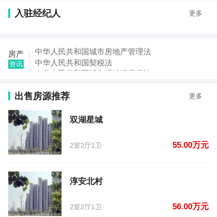
【刘芝】发布了【淳安北村】的二手房信息
入驻经纪人
更多
【书江南苑】发布了【东方曼园】的二手房信息
【汪悦】发布了【栗园路永辉超市对面】的二手房信
息
【陆安娟】发布了【双湖星城】的租房信息
中华人民共和国城市房地产管理法
房产
【刘芝】发布了【淳安北村】的租房信息
中华人民共和国契税法
资讯
【桑海博】发布了【窗口朝二中】的租房信息
中华人民共和国城市维护建设税法
【许永生】发布了【苏宁雅居410】的租房信息
中华人民共和国国家赔偿法
【许永生】发布了【汽摩城】的租房信息
出售房源推荐
中华人民共和国城乡规划法
更多
中华人民共和国土地管理法
中华人民共和国继承法
双湖星城
中华人民共和国税收征收管理法
55.00万元
2室2厅1卫
淳安北村
56.00万元
2室2厅1卫