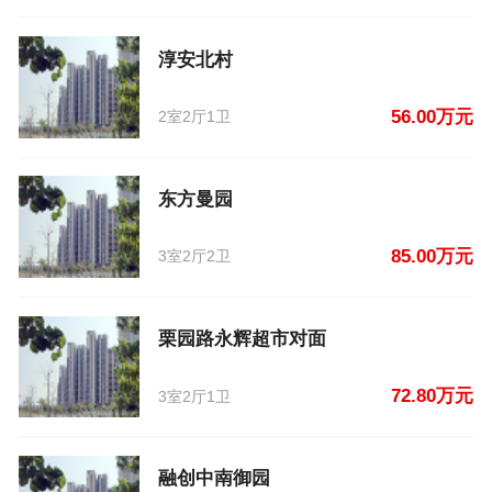
淳安北村
56.00万元
2室2厅1卫
东方曼园
85.00万元
3室2厅2卫
栗园路永辉超市对面
72.80万元
3室2厅1卫
融创中南御园