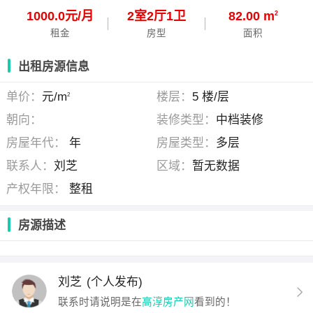
1000.0元/月
2
室
2
厅
1
卫
82.00 m
2
租金
房型
面积
出租房源信息
单价：
元/m
楼层：
5 楼/层
2
朝向：
装修类型：
中档装修
房屋年代：
年
房屋类型：
多层
联系人：
刘芝
区域：
暂无数据
产权年限：
整租
房源描述
刘芝
(个人发布)
联系时请说明是在
高淳房产网
看到的！