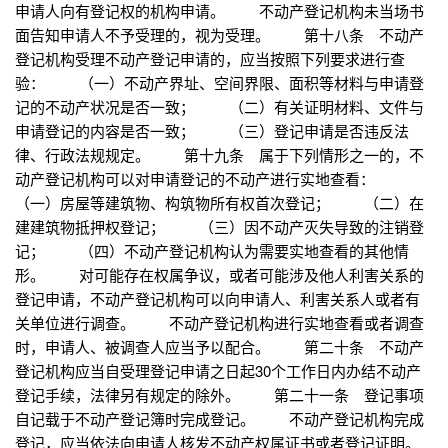
申请人向有登记权的机构申请。 不动产登记机构未当场书
面告知申请人不予受理的，视为受理。 第十八条 不动产
登记机构受理不动产登记申请的，应当按照下列要求进行查
验： （一）不动产界址、空间界限、面积等材料与申请登
记的不动产状况是否一致； （二）有关证明材料、文件与
申请登记的内容是否一致； （三）登记申请是否违反法
律、行政法规规定。 第十九条 属于下列情形之一的，不
动产登记机构可以对申请登记的不动产进行实地查看：
（一）房屋等建筑物、构筑物所有权首次登记； （二）在
建建筑物抵押权登记； （三）因不动产灭失导致的注销登
记； （四）不动产登记机构认为需要实地查看的其他情
形。 对可能存在权属争议，或者可能涉及他人利害关系的
登记申请，不动产登记机构可以向申请人、利害关系人或者有
关单位进行调查。 不动产登记机构进行实地查看或者调查
时，申请人、被调查人应当予以配合。 第二十条 不动产
登记机构应当自受理登记申请之日起30个工作日内办结不动产
登记手续，法律另有规定的除外。 第二十一条 登记事项
自记载于不动产登记簿时完成登记。 不动产登记机构完成
登记，应当依法向申请人核发不动产权属证书或者登记证明。