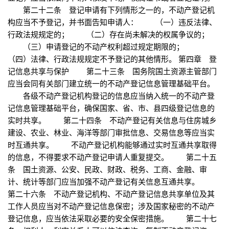
第二十二条 登记申请有下列情形之一的，不动产登记机
构应当不予登记，并书面告知申请人： （一）违反法律、
行政法规规定的； （二）存在尚未解决的权属争议的；
（三）申请登记的不动产权利超过规定期限的；
（四）法律、行政法规规定不予登记的其他情形。 第四章 登
记信息共享与保护 第二十三条 国务院国土资源主管部门
应当会同有关部门建立统一的不动产登记信息管理基础平台。
各级不动产登记机构登记的信息应当纳入统一的不动产登
记信息管理基础平台，确保国家、省、市、县四级登记信息的
实时共享。 第二十四条 不动产登记有关信息与住房城乡
建设、农业、林业、海洋等部门审批信息、交易信息等应当实
时互通共享。 不动产登记机构能够通过实时互通共享取得
的信息，不得要求不动产登记申请人重复提交。 第二十五
条 国土资源、公安、民政、财政、税务、工商、金融、审
计、统计等部门应当加强不动产登记有关信息互通共享。
第二十六条 不动产登记机构、不动产登记信息共享单位及其
工作人员应当对不动产登记信息保密；涉及国家秘密的不动产
登记信息，应当依法采取必要的安全保密措施。 第二十七