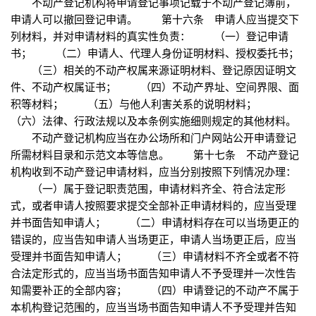
不动产登记机构将申请登记事项记载于不动产登记簿前，
申请人可以撤回登记申请。 第十六条 申请人应当提交下
列材料，并对申请材料的真实性负责： （一）登记申请
书； （二）申请人、代理人身份证明材料、授权委托书；
（三）相关的不动产权属来源证明材料、登记原因证明文
件、不动产权属证书； （四）不动产界址、空间界限、面
积等材料； （五）与他人利害关系的说明材料；
（六）法律、行政法规以及本条例实施细则规定的其他材料。
不动产登记机构应当在办公场所和门户网站公开申请登记
所需材料目录和示范文本等信息。 第十七条 不动产登记
机构收到不动产登记申请材料，应当分别按照下列情况办理：
（一）属于登记职责范围，申请材料齐全、符合法定形
式，或者申请人按照要求提交全部补正申请材料的，应当受理
并书面告知申请人； （二）申请材料存在可以当场更正的
错误的，应当告知申请人当场更正，申请人当场更正后，应当
受理并书面告知申请人； （三）申请材料不齐全或者不符
合法定形式的，应当当场书面告知申请人不予受理并一次性告
知需要补正的全部内容； （四）申请登记的不动产不属于
本机构登记范围的，应当当场书面告知申请人不予受理并告知