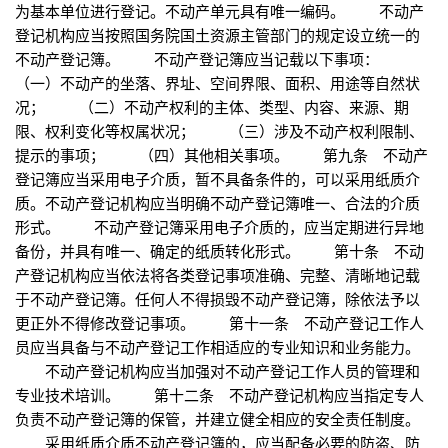
为基本单位进行登记。不动产单元具有唯一编码。 不动产
登记机构应当按照国务院国土资源主管部门的规定设立统一的
不动产登记簿。 不动产登记簿应当记载以下事项：
（一）不动产的坐落、界址、空间界限、面积、用途等自然状
况； （二）不动产权利的主体、类型、内容、来源、期
限、权利变化等权属状况； （三）涉及不动产权利限制、
提示的事项； （四）其他相关事项。 第九条 不动产
登记簿应当采用电子介质，暂不具备条件的，可以采用纸质介
质。不动产登记机构应当明确不动产登记簿唯一、合法的介质
形式。 不动产登记簿采用电子介质的，应当定期进行异地
备份，并具有唯一、确定的纸质转化形式。 第十条 不动
产登记机构应当依法将各类登记事项准确、完整、清晰地记载
于不动产登记簿。任何人不得损毁不动产登记簿，除依法予以
更正外不得修改登记事项。 第十一条 不动产登记工作人
员应当具备与不动产登记工作相适应的专业知识和业务能力。
不动产登记机构应当加强对不动产登记工作人员的管理和
专业技术培训。 第十二条 不动产登记机构应当指定专人
负责不动产登记簿的保管，并建立健全相应的安全责任制度。
采用纸质介质不动产登记簿的，应当配备必要的防盗、防