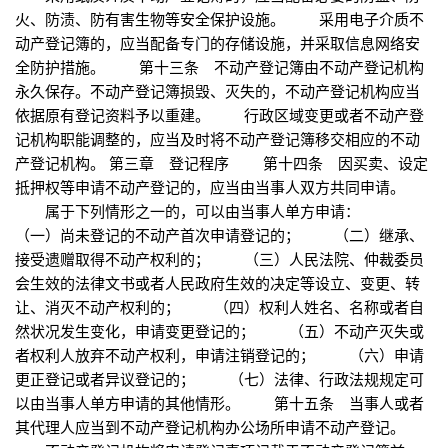
火、防渍、防有害生物等安全保护设施。 采用电子介质不
动产登记簿的，应当配备专门的存储设施，并采取信息网络安
全防护措施。 第十三条 不动产登记簿由不动产登记机构
永久保存。不动产登记簿损毁、灭失的，不动产登记机构应当
依据原有登记资料予以重建。 行政区域变更或者不动产登
记机构职能调整的，应当及时将不动产登记簿移交相应的不动
产登记机构。 第三章 登记程序 第十四条 因买卖、设定
抵押权等申请不动产登记的，应当由当事人双方共同申请。
属于下列情形之一的，可以由当事人单方申请：
（一）尚未登记的不动产首次申请登记的； （二）继承、
接受遗赠取得不动产权利的； （三）人民法院、仲裁委员
会生效的法律文书或者人民政府生效的决定等设立、变更、转
让、消灭不动产权利的； （四）权利人姓名、名称或者自
然状况发生变化，申请变更登记的； （五）不动产灭失或
者权利人放弃不动产权利，申请注销登记的； （六）申请
更正登记或者异议登记的； （七）法律、行政法规规定可
以由当事人单方申请的其他情形。 第十五条 当事人或者
其代理人应当到不动产登记机构办公场所申请不动产登记。