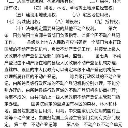
（二）房屋等建筑物、构筑物所有权； （三）森林、林木
所有权； （四）耕地、林地、草地等土地承包经营权；
（五）建设用地使用权； （六）宅基地使用权；
（七）海域使用权； （八）地役权； （九）抵押权；
（十）法律规定需要登记的其他不动产权利。 第六
条 国务院国土资源主管部门负责指导、监督全国不动产登记
工作。 县级以上地方人民政府应当确定一个部门为本行政
区域的不动产登记机构，负责不动产登记工作，并接受上级人
民政府不动产登记主管部门的指导、监督。 第七条 不动
产登记由不动产所在地的县级人民政府不动产登记机构办理；
直辖市、设区的市人民政府可以确定本级不动产登记机构统一
办理所属各区的不动产登记。 跨县级行政区域的不动产登
记，由所跨县级行政区域的不动产登记机构分别办理。不能分
别办理的，由所跨县级行政区域的不动产登记机构协商办理；
协商不成的，由共同的上一级人民政府不动产登记主管部门指
定办理。 国务院确定的重点国有林区的森林、林木和林
地，国务院批准项目用海、用岛，中央国家机关使用的国有土
地等不动产登记，由国务院国土资源主管部门会同有关部门规
定。 第二章 不动产登记簿 第八条 不动产以不动产单元